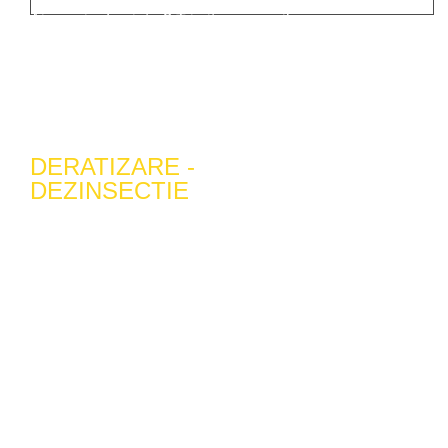
Ai nevoie de ajutor? Trimite-ne email
office@transilvaniaservicii.ro
DERATIZARE -
DEZINSECTIE
TRANSILVANIA SERVICII CLADIRI este o
firma specializata si autorizata pentru
prestarea serviciilor de combatere a
daunatorilor (Deratizare, Dezinsectie,
Dezinfectie, Controlul pasarilor,
Tratamente fitosanitare, Servicii Erbicidare
etc)
Ne gasiti in Alba Iulia, Bulevardul Republicii
34