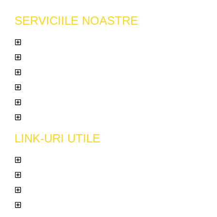
SERVICIILE NOASTRE
SERVICII DEZINSECTIE
SERVICII DERATIZARE
CONTROLUL PASARILOR
SERVICII DEZINFECTIE
DAUNATORI LEMN
TRATAMENTE FITOSANITARE
LINK-URI UTILE
SERVICII DE CURATENIE ALBA IULIA
SPALATORIE TEXTILA ALBA IULIA
RECONDITIONARE PARDOSELI ALBA
FIRME DRATIZARE DEZINSECTIE ROMANIA